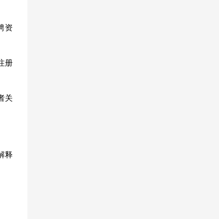
聘资
注册
者关
解释