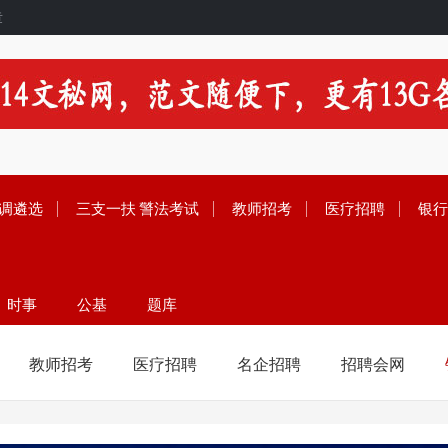
章
调遴选
三支一扶
警法考试
教师招考
医疗招聘
银行
时事
公基
题库
留学
范文
资料
教师招考
医疗招聘
名企招聘
招聘会网