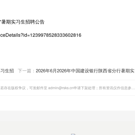
划”暑期实习生招聘公告
ticeDetails?id=1239978528333602816
实习生招
下一篇：
2026年6月2026年中国建设银行陕西省分行暑期实
习生暨招聘公告
"全国人事考试网"站内图文、音视频稿件多为第三方转载分享。若存在版权争议，可发邮件至 admin@rsks.cn申请下架处理；所有资讯仅作信息参考，不代表本站立场。