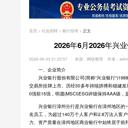
首页
>
社会招聘
>
银行招考
>
正文
2026年6月2026
2026-06-03 21:23:57
来源：网络整理 作者：adm
一、企业简介
兴业银行股份有限公司(简称“兴业银行”)19
交易所挂牌上市。历经30多年持续拼搏和稳健发
0强前15强，明晟(MSCI)ESG评级保持AA
兴业银行漳州分行是兴业银行在漳州地区的一级
名员工，为超过140万个人客户和2.8万法人
力、资产质量在漳州地区商业银行中始终居于前