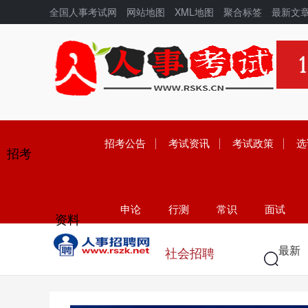
全国人事考试网
网站地图
XML地图
聚合标签
最新文
招考公告
考试资讯
考试政策
选
招考
申论
行测
常识
面试
资料
学历
高考
中考
考研
最新
社会招聘