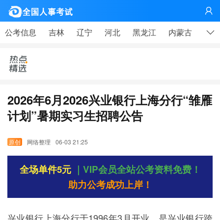
网

公考信息
吉林
辽宁
河北
黑龙江
内蒙古
山东
2026年6月2026兴业银行上海分行“雏雁
计划”暑期实习生招聘公告
网络整理
06-03 21:25
全场单件5元
｜VIP会员全站公考资料免费！
助力公考成功上岸！
兴业银行上海分行于1996年3月开业，是兴业银行跨